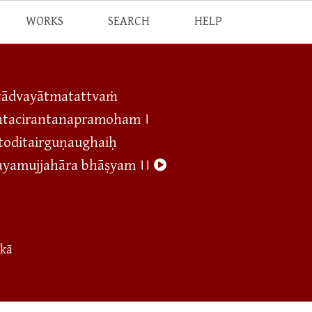
WORKS
SEARCH
HELP
itādvayātmatattvaṁ
ntacirantanapramoham ।
toditairguṇaughaiḥ
yamujjahāra bhāṣyam ।।
īkā