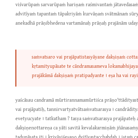
viśvarūpaṁ sarvarūpaṁ hariṇaṁ raśmivantaṁ jātavedasaṁ
advitīyaṁ tapantaṁ tāpakriyāṁ kurvāṇaṁ svātmānaṁ sūrya
anekadhā prāṇibhedena vartamānaḥ prāṇaḥ prajānām udaya
saṁvatsaro vai prajāpatistasyāyane dakṣiṇaṁ cottar
kṛtamityupāsate te cāndramasameva lokamabhijayan
prajākāmā dakṣiṇaṁ pratipadyante । eṣa ha vai ray
yaścāsau candramā mūrtirannamamūrtiśca prāṇo'ttādityast
vai prajāpatiḥ, tannirvartyatvātsaṁvatsarasya । candrād
evetyucyate । tatkatham ? tasya saṁvatsarasya prajāpate
dakṣiṇenottareṇa ca yāti savitā kevalakarmiṇāṁ jñānasaṁy
tadupāsata iti । kriyāviśeṣaṇo dvitīyastacchabdaḥ । iṣṭaṁ