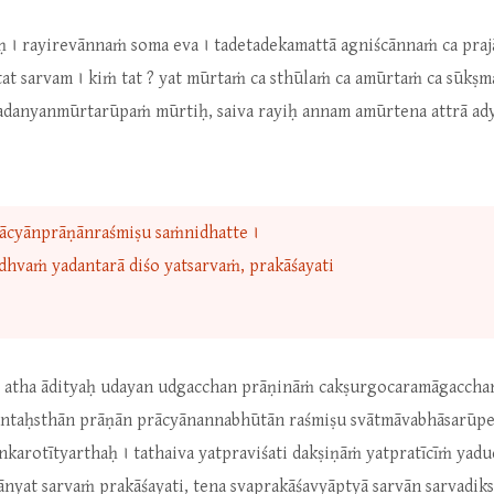
māḥ । rayirevānnaṁ soma eva । tadetadekamattā agniścānnaṁ ca pra
at sarvam । kiṁ tat ? yat mūrtaṁ ca sthūlaṁ ca amūrtaṁ ca sūkṣ
yadanyanmūrtarūpaṁ mūrtiḥ, saiva rayiḥ annam amūrtena attrā ad
rācyānprāṇānraśmiṣu saṁnidhatte ।
dhvaṁ yadantarā diśo yatsarvaṁ, prakāśayati
 ? atha ādityaḥ udayan udgacchan prāṇināṁ cakṣurgocaramāgaccha
rvāntaḥsthān prāṇān prācyānannabhūtān raśmiṣu svātmāvabhāsarūp
karotītyarthaḥ । tathaiva yatpraviśati dakṣiṇāṁ yatpratīcīṁ yad
cānyat sarvaṁ prakāśayati, tena svaprakāśavyāptyā sarvān sarvadi