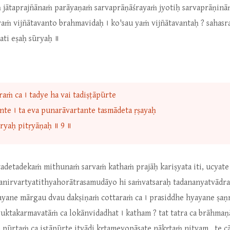
 jātaprajñānaṁ parāyaṇaṁ sarvaprāṇāśrayaṁ jyotiḥ sarvaprāṇin
ṁ vijñātavanto brahmavidaḥ । ko'sau yaṁ vijñātavantaḥ ? sahasr
ti eṣaḥ sūryaḥ ॥
aṁ ca । tadye ha vai tadiṣṭāpūrte
te । ta eva punarāvartante tasmādeta ṛṣayaḥ
iryaḥ pitṛyāṇaḥ ॥ 9 ॥
adetadekaṁ mithunaṁ sarvaṁ kathaṁ prajāḥ kariṣyata iti, ucyate
ityanirvartyatithyahorātrasamudāyo hi saṁvatsaraḥ tadananyatvād
ḥ ayane mārgau dvau dakṣiṇaṁ cottaraṁ ca । prasiddhe hyayane ṣa
uktakarmavatāṁ ca lokānvidadhat । katham ? tat tatra ca brāhmaṇā
 ca pūrtaṁ ca iṣṭāpūrte ityādi kṛtamevopāsate nākṛtaṁ nityam , te