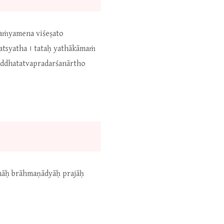
saṁyamena viśeṣato
atsyatha । tataḥ yathākāmaṁ
nuddhatatvapradarśanārtho
imāḥ brāhmaṇādyāḥ prajāḥ