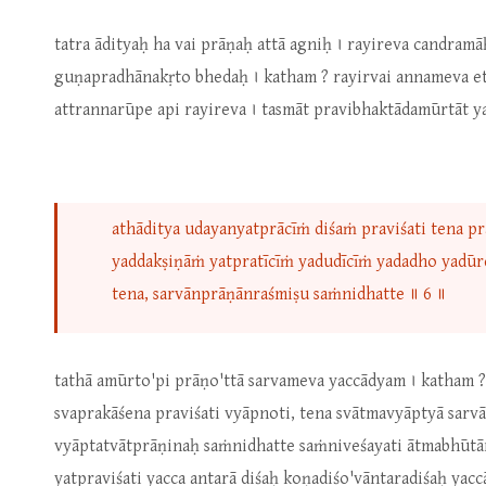
tatra ādityaḥ ha vai prāṇaḥ attā agniḥ । rayireva candra
guṇapradhānakṛto bhedaḥ । katham ? rayirvai annameva et
attrannarūpe api rayireva । tasmāt pravibhaktādamūrtāt 
athāditya udayanyatprācīṁ diśaṁ praviśati tena p
yaddakṣiṇāṁ yatpratīcīṁ yadudīcīṁ yadadho yadūr
tena, sarvānprāṇānraśmiṣu saṁnidhatte ॥ 6 ॥
tathā amūrto'pi prāṇo'ttā sarvameva yaccādyam । katham
svaprakāśena praviśati vyāpnoti, tena svātmavyāptyā sa
vyāptatvātprāṇinaḥ saṁnidhatte saṁniveśayati ātmabhūtān
yatpraviśati yacca antarā diśaḥ koṇadiśo'vāntaradiśaḥ yac