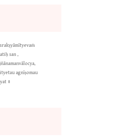
atsrakṣyāmītyevaṁ
tiḥ san ,
 jñānamanvālocya,
ityetau agnīṣomau
yat ॥