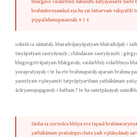
bhārgavo vaidarbhiḥ kabandhī kātyāyanaste haite
brahmānveṣamāṇā eṣa ha vai tatsarvaṁ vakṣyatīti 
pippalādamupasannāḥ ॥ 1 ॥
sukeśā ca nāmataḥ, bharadvājasyāpatyaṁ bhāradvājaḥ । śai
tasyāpatyaṁ sauryāyaṇiḥ ; chāndasaṁ sauryāyaṇīti ; gārg
bhṛgorgotrāpatyaṁ bhārgavaḥ, vaidarbhiḥ vidarbheṣu bhav
yuvapratyayaḥ । te ha ete brahmaparāḥ aparaṁ brahma pa
yannityaṁ vijñeyamiti tatprāptyarthaṁ yathākāmaṁ yatiṣy
ācāryamupajagmuḥ । katham ? te ha samitpāṇayaḥ samidb
tānha sa ṛṣiruvāca bhūya eva tapasā brahmacaryeṇ
yathākāmaṁ praśnānpṛcchata yadi vijñāsyāmaḥ sarv