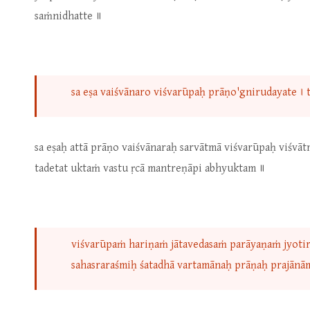
saṁnidhatte ॥
sa eṣa vaiśvānaro viśvarūpaḥ prāṇo'gnirudayate ।
sa eṣaḥ attā prāṇo vaiśvānaraḥ sarvātmā viśvarūpaḥ viśvāt
tadetat uktaṁ vastu ṛcā mantreṇāpi abhyuktam ॥
viśvarūpaṁ hariṇaṁ jātavedasaṁ parāyaṇaṁ jyoti
sahasraraśmiḥ śatadhā vartamānaḥ prāṇaḥ prajānā