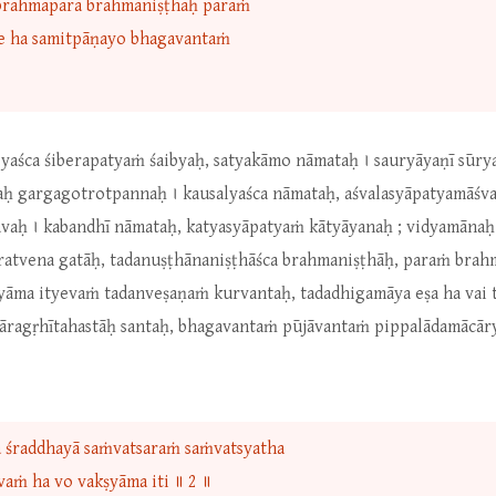
 brahmaparā brahmaniṣṭhāḥ paraṁ
te ha samitpāṇayo bhagavantaṁ
byaśca śiberapatyaṁ śaibyaḥ, satyakāmo nāmataḥ । sauryāyaṇī sūr
yaḥ gargagotrotpannaḥ । kausalyaśca nāmataḥ, aśvalasyāpatyamāśv
aḥ । kabandhī nāmataḥ, katyasyāpatyaṁ kātyāyanaḥ ; vidyamānaḥ 
ratvena gatāḥ, tadanuṣṭhānaniṣṭhāśca brahmaniṣṭhāḥ, paraṁ brah
āma ityevaṁ tadanveṣaṇaṁ kurvantaḥ, tadadhigamāya eṣa ha vai t
hāragṛhītahastāḥ santaḥ, bhagavantaṁ pūjāvantaṁ pippalādamācā
a śraddhayā saṁvatsaraṁ saṁvatsyatha
aṁ ha vo vakṣyāma iti ॥ 2 ॥