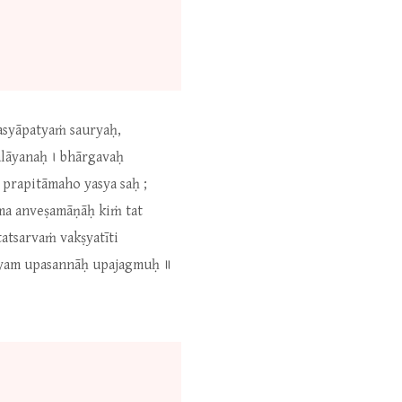
yasyāpatyaṁ sauryaḥ,
alāyanaḥ । bhārgavaḥ
prapitāmaho yasya saḥ ;
ma anveṣamāṇāḥ kiṁ tat
atsarvaṁ vakṣyatīti
ryam upasannāḥ upajagmuḥ ॥