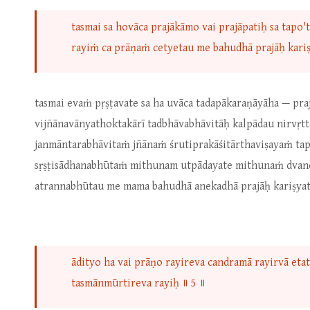
tasmai sa hovāca prajākāmo vai prajāpatiḥ sa tapo
rayiṁ ca prāṇaṁ cetyetau me bahudhā prajāḥ kariṣy
tasmai evaṁ pṛṣṭavate sa ha uvāca tadapākaraṇāyāha — pra
vijñānavānyathoktakārī tadbhāvabhāvitāḥ kalpādau nirvṛt
janmāntarabhāvitaṁ jñānaṁ śrutiprakāśitārthaviṣayaṁ tapa
sṛṣṭisādhanabhūtaṁ mithunam utpādayate mithunaṁ dvan
atrannabhūtau me mama bahudhā anekadhā prajāḥ kariṣyat
ādityo ha vai prāṇo rayireva candramā rayirvā e
tasmānmūrtireva rayiḥ ॥ 5 ॥