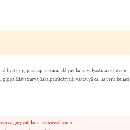
abhyate । ṛṣipraśnaprativācanākhyāyikā tu vidyāstutaye । evaṁ
ippalādavatsarvajñakalpairācāryaiḥ vaktavyā ca, na yena kenacid
—
yaṇī ca gārgyaḥ kausalyaścāśvalāyano