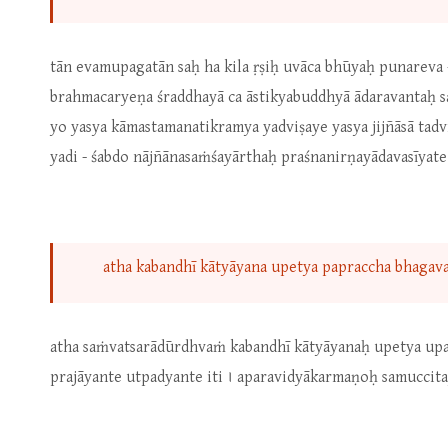
tān evamupagatān saḥ ha kila ṛṣiḥ uvāca bhūyaḥ punareva
brahmacaryeṇa śraddhayā ca āstikyabuddhyā ādaravantaḥ 
yo yasya kāmastamanatikramya yadviṣaye yasya jijñāsā tad
yadi - śabdo nājñānasaṁśayārthaḥ praśnanirṇayādavasīyate
atha kabandhī kātyāyana upetya papraccha bhagavan
atha saṁvatsarādūrdhvaṁ kabandhī kātyāyanaḥ upetya upa
prajāyante utpadyante iti । aparavidyākarmaṇoḥ samuccit