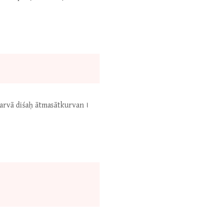
arvā diśaḥ ātmasātkurvan ।