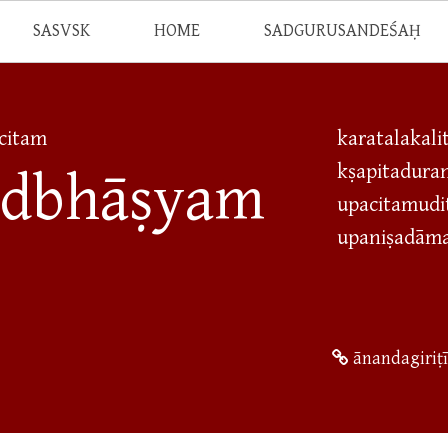
SASVSK
HOME
SADGURUSANDEŚAḤ
citam
karatalakal
kṣapitadura
adbhāṣyam
upacitamudi
upaniṣadāma
ānandagiriṭ