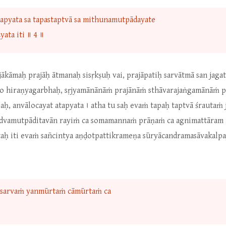
'tapyata sa tapastaptvā sa mithunamutpādayate
ata iti ॥ 4 ॥
jākāmaḥ prajāḥ ātmanaḥ sisṛkṣuḥ vai, prajāpatiḥ sarvātmā san jag
to hiraṇyagarbhaḥ, sṛjyamānānāṁ prajānāṁ sthāvarajaṅgamānāṁ pa
ḥ, anvālocayat atapyata । atha tu saḥ evaṁ tapaḥ taptvā śrautaṁ
dvamutpāditavān rayiṁ ca somamannaṁ prāṇaṁ ca agnimattāram 
aḥ iti evaṁ sañcintya aṇḍotpattikrameṇa sūryācandramasāvakalpa
tatsarvaṁ yanmūrtaṁ cāmūrtaṁ ca