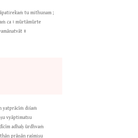
jāpatirekaṁ tu mithunam ;
maṁ ca । mūrtāmūrte
yamānatvāt ॥
n yatprācīṁ diśaṁ
eṣu vyāptimatsu
udīcīm adhaḥ ūrdhvaṁ
ksthān prāṇān raśmiṣu