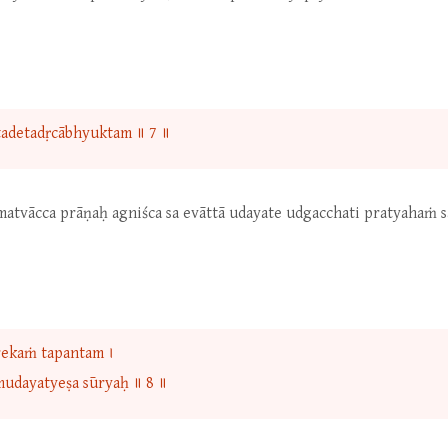
 tadetadṛcābhyuktam ॥ 7 ॥
matvācca prāṇaḥ agniśca sa evāttā udayate udgacchati pratyahaṁ s
rekaṁ tapantam ।
mudayatyeṣa sūryaḥ ॥ 8 ॥