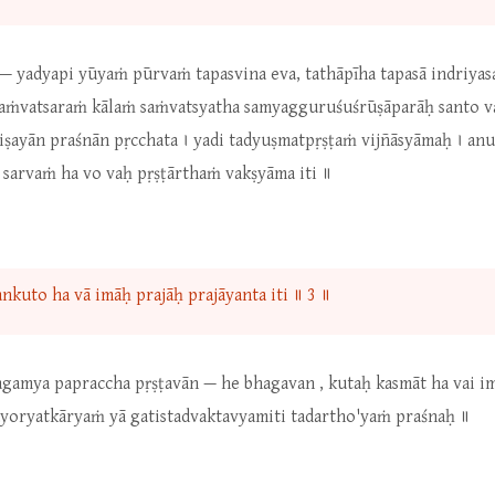
 — yadyapi yūyaṁ pūrvaṁ tapasvina eva, tathāpīha tapasā indriya
saṁvatsaraṁ kālaṁ saṁvatsyatha samyagguruśuśrūṣāparāḥ santo v
viṣayān praśnān pṛcchata । yadi tadyuṣmatpṛṣṭaṁ vijñāsyāmaḥ । a
 sarvaṁ ha vo vaḥ pṛṣṭārthaṁ vakṣyāma iti ॥
kuto ha vā imāḥ prajāḥ prajāyanta iti ॥ 3 ॥
gamya papraccha pṛṣṭavān — he bhagavan , kutaḥ kasmāt ha vai 
ayoryatkāryaṁ yā gatistadvaktavyamiti tadartho'yaṁ praśnaḥ ॥