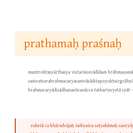
prathamaḥ praśnaḥ
mantroktasyārthasya vistarānuvādīdaṁ brāhmaṇamār
saṁvatsarabrahmacaryasaṁvāsāditapoyuktairgrāhyā, p
brahmacaryādisādhanasūcanācca tatkartavyatā syāt 
sukeśā ca bhāradvājaḥ śaibyaśca satyakāmaḥ sauryā