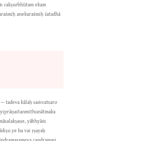
āṁ cakṣurbhūtam ekam
araśmiḥ anekaraśmiḥ śatadhā
 — tadeva kālaḥ saṁvatsaro
rayiprāṇaitanmithunātmaka
ṇmāsalakṣaṇe, yābhyāṁ
diṣu ye ha vai ṛṣayaḥ
 cāndramasameva candramasi