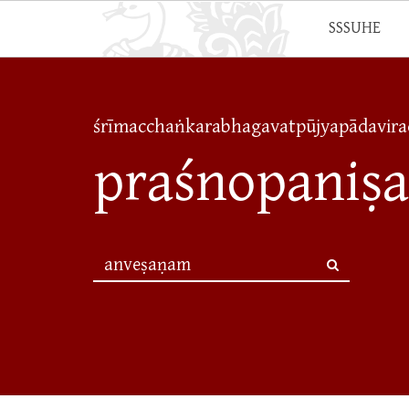
SSSUHE
śrīmacchaṅkarabhagavatpūjyapādavira
praśnopaniṣ