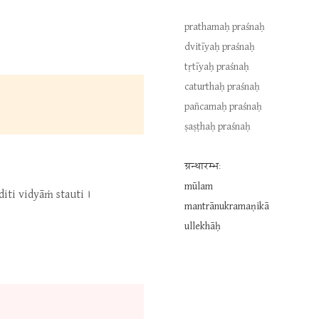
prathamaḥ praśnaḥ
dvitīyaḥ praśnaḥ
tṛtīyaḥ praśnaḥ
caturthaḥ praśnaḥ
pañcamaḥ praśnaḥ
ṣaṣṭhaḥ praśnaḥ
ग्रन्थारम्भः
mūlam
iti vidyāṁ stauti ।
mantrānukramaṇikā
ullekhāḥ